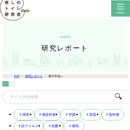
article
研究レポート
TOP
研究レポート
廊下手洗い
キ
ー
ワ
# 清掃
# 感染対策
# 空調
# 加湿
# 急性期
ー
# 抗ウイルス
# 抗菌
# 換気
ド