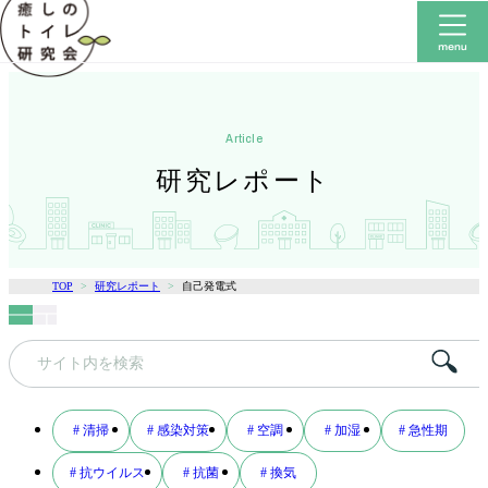
article
研究レポート
TOP
研究レポート
自己発電式
キ
ー
ワ
# 清掃
# 感染対策
# 空調
# 加湿
# 急性期
ー
# 抗ウイルス
# 抗菌
# 換気
ド