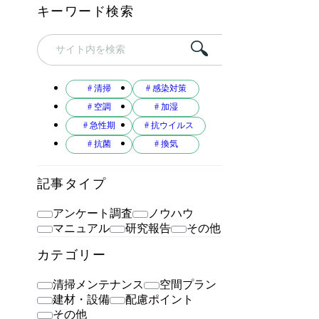
キーワード検索
# 清掃
# 感染対策
# 空調
# 加湿
# 急性期
# 抗ウイルス
# 抗菌
# 換気
記事タイプ
アンケート調査
ノウハウ
マニュアル
研究報告
その他
カテゴリー
清掃メンテナンス
空間プラン
建材・設備
配慮ポイント
その他