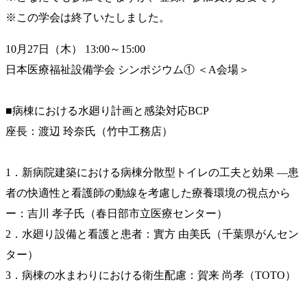
※この学会は終了いたしました。
10月27日（木） 13:00～15:00
日本医療福祉設備学会 シンポジウム① ＜A会場＞
■病棟における水廻り計画と感染対応BCP
座長：渡辺 玲奈氏（竹中工務店）
1．新病院建築における病棟分散型トイレの工夫と効果
―患
者の快適性と看護師の動線を考慮した療養環境の視点から
ー：
吉川 孝子氏（春日部市立医療センター）
2．水廻り設備と看護と患者：
實方 由美氏（千葉県がんセン
ター）
3．病棟の水まわりにおける衛生配慮：
賀来 尚孝（TOTO）