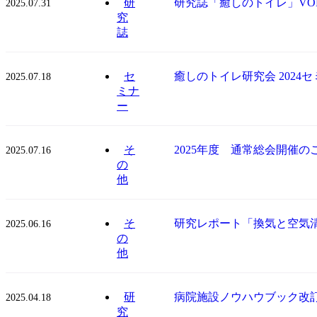
研
研究誌「癒しのトイレ」VOL
2025.07.31
究
誌
セ
癒しのトイレ研究会 202
2025.07.18
ミナ
ー
そ
2025年度 通常総会開催の
2025.07.16
の
他
そ
研究レポート「換気と空気
2025.06.16
の
他
研
病院施設ノウハウブック改
2025.04.18
究