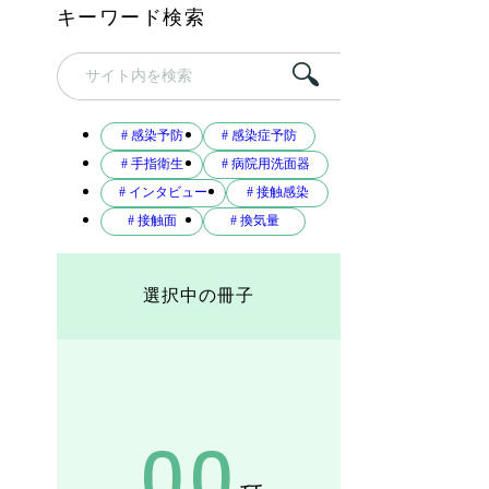
キーワード検索
# 感染予防
# 感染症予防
# 手指衛生
# 病院用洗面器
# インタビュー
# 接触感染
# 接触面
# 換気量
選択中の冊子
00