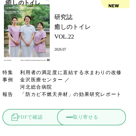
NEW
研究誌
癒しのトイレ
VOL.22
2026.07
特集 利用者の満足度に直結する水まわりの改修
事例 金沢医療センター ／
河北総合病院
報告 「防カビ不燃天井材」の効果研究レポート
PDFで確認
取り寄せる