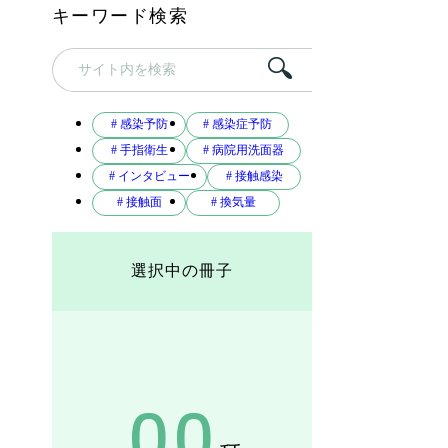
キーワード検索
# 感染予防
# 感染症予防
# 手指衛生
# 病院用洗面器
# インタビュー
# 接触感染
# 接触面
# 換気量
選択中の冊子
00