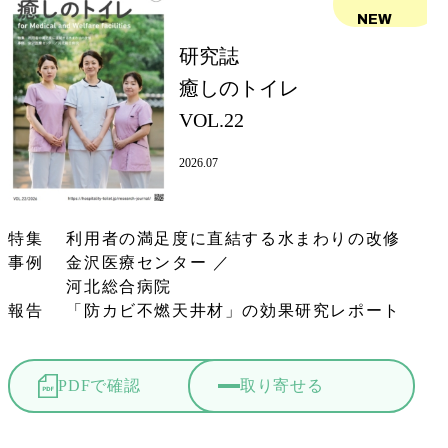
NEW
研究誌
癒しのトイレ
VOL.22
2026.07
特集 利用者の満足度に直結する水まわりの改修
事例 金沢医療センター ／
河北総合病院
報告 「防カビ不燃天井材」の効果研究レポート
PDFで確認
取り寄せる