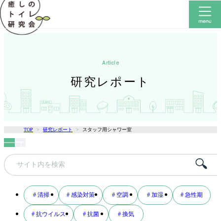
article
研究レポート
TOP
研究レポート
スタッフ用シャワー室
キ
ー
ワ
# 清掃
# 感染対策
# 空調
# 加湿
# 急性期
ー
# 抗ウイルス
# 抗菌
# 換気
ド