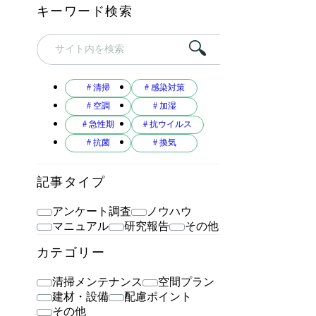
キーワード検索
# 清掃
# 感染対策
# 空調
# 加湿
# 急性期
# 抗ウイルス
# 抗菌
# 換気
記事タイプ
アンケート調査
ノウハウ
マニュアル
研究報告
その他
カテゴリー
清掃メンテナンス
空間プラン
建材・設備
配慮ポイント
その他