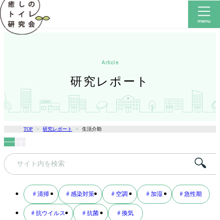
article
研究レポート
TOP
研究レポート
生活介助
キ
ー
ワ
# 清掃
# 感染対策
# 空調
# 加湿
# 急性期
ー
# 抗ウイルス
# 抗菌
# 換気
ド