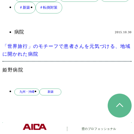
検
# 新築
# 転倒対策
索
病院
2015.10.30
「世界旅行」のモチーフで患者さんを元気づける、地域
に開かれた病院
姫野病院
九州・沖縄
新築
壁のプロフェッショナル