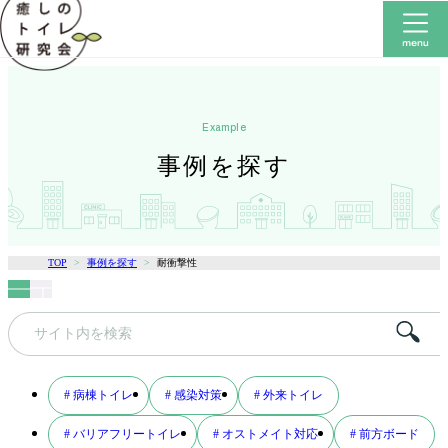
example
事例を探す
TOP
事例を探す
耐衝撃性
キ
ー
ワ
# 病棟トイレ
# 感染対策
# 外来トイレ
ー
# バリアフリートイレ
# オストメイト対応
# 前方ボード
ド