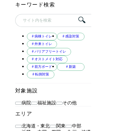
キーワード検索
# 病棟トイレ
# 感染対策
# 外来トイレ
# バリアフリートイレ
# オストメイト対応
# 前方ボード
# 新築
# 転倒対策
対象施設
病院
福祉施設
その他
エリア
北海道・東北
関東
中部