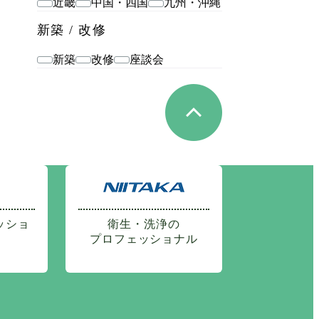
近畿
中国・四国
九州・沖縄
新築 / 改修
新築
改修
座談会
ッショ
衛生・洗浄の
プロフェッショナル