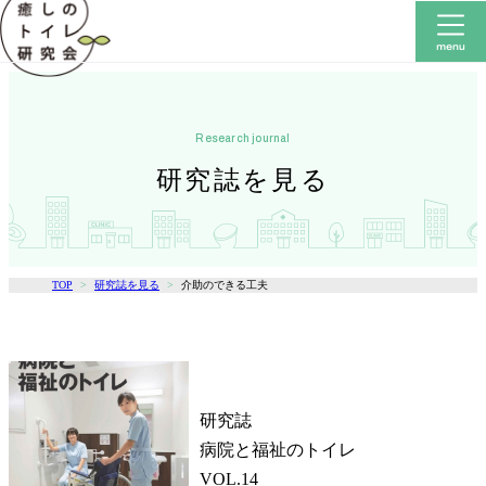
research journal
研究誌を見る
TOP
研究誌を見る
介助のできる工夫
研究誌
病院と福祉のトイレ
VOL.14