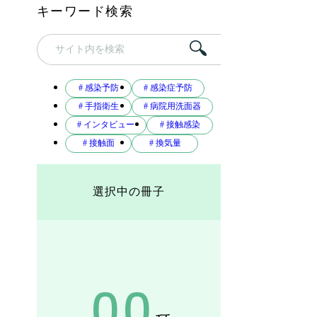
キーワード検索
# 感染予防
# 感染症予防
# 手指衛生
# 病院用洗面器
# インタビュー
# 接触感染
# 接触面
# 換気量
選択中の冊子
00