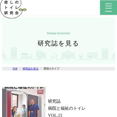
research journal
研究誌を見る
TOP
研究誌を見る
壁掛けタイプ
研究誌
病院と福祉のトイレ
VOL.15