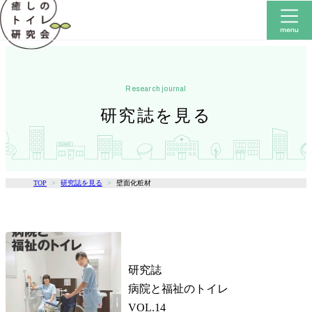
research journal
研究誌を見る
TOP
研究誌を見る
壁面化粧材
研究誌
病院と福祉のトイレ
VOL.14