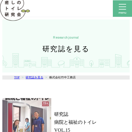
research journal
研究誌を見る
TOP
研究誌を見る
株式会社竹中工務店
研究誌
病院と福祉のトイレ
VOL.15