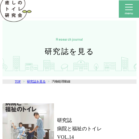
research journal
研究誌を見る
TOP
研究誌を見る
汚物処理動線
研究誌
病院と福祉のトイレ
VOL.14