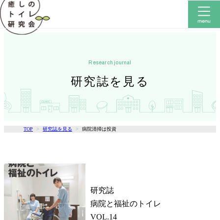
research journal
研究誌を見る
TOP
研究誌を見る
病院清掃は投資
研究誌
病院と福祉のトイレ
VOL.14