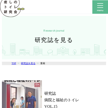
research journal
研究誌を見る
TOP
研究誌を見る
童画
研究誌
病院と福祉のトイレ
VOL.15