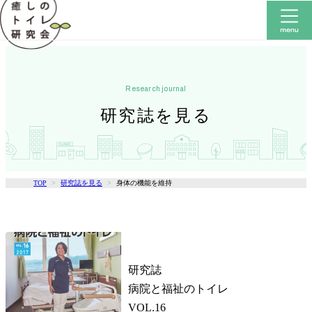
research journal
研究誌を見る
TOP
研究誌を見る
身体の機能を維持
研究誌
病院と福祉のトイレ
VOL.16