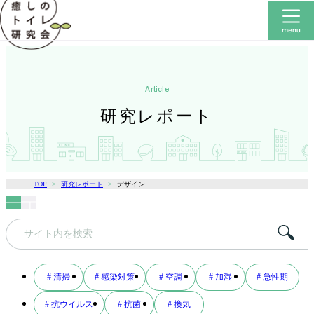
article
研究レポート
TOP
研究レポート
デザイン
キ
ー
ワ
# 清掃
# 感染対策
# 空調
# 加湿
# 急性期
ー
# 抗ウイルス
# 抗菌
# 換気
ド