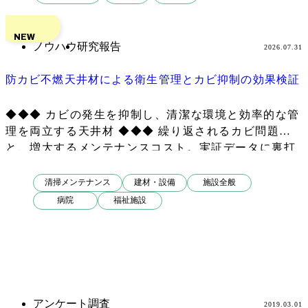
検
索
NEW
ノウハウ
研究報告
2026.07.31
防カビ不燃天井材による衛生管理とカビ抑制の効果検証
◆◆◆ カビの発生を抑制し、清潔な環境と効率的な管
理を両立する天井材 ◆◆◆ 繰り返されるカビ問題
と、増大するメンテナンスコスト。実証データに裏打
ちされた防カビ性能で、カビの発生そのものを抑制
し、クリーンな空間の維持と管理負担の軽減を実現し
清掃メンテナンス
建材・設備
施設全般
ます。
病院
福祉施設
アンケート調査
2019.03.01