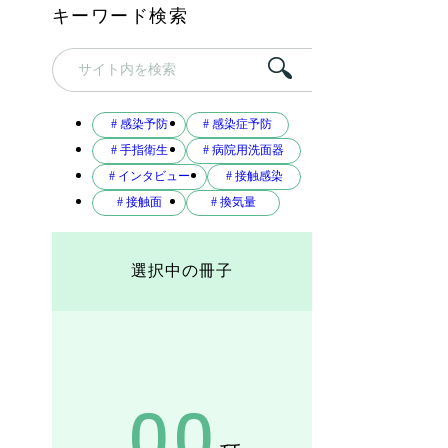
キーワード検索
# 感染予防
# 感染症予防
# 手指衛生
# 病院用洗面器
# インタビュー
# 接触感染
# 接触面
# 換気量
選択中の冊子
00