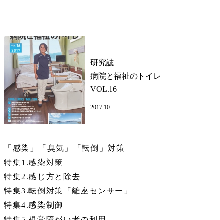
研究誌
病院と福祉のトイレ
VOL.16
2017.10
「感染」「臭気」「転倒」対策
特集1.感染対策
特集2.感じ方と除去
特集3.転倒対策「離座センサー」
特集4.感染制御
特集5.視覚障がい者の利用