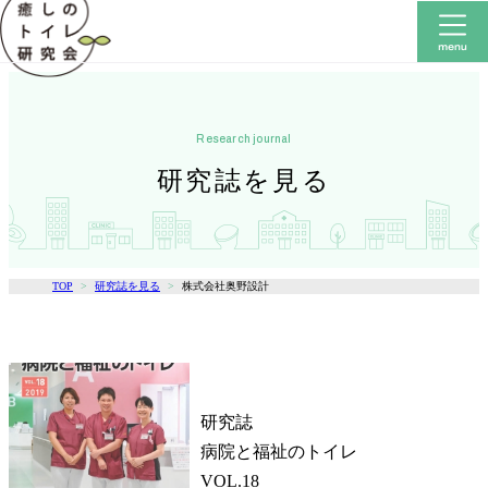
research journal
研究誌を見る
TOP
研究誌を見る
株式会社奥野設計
研究誌
病院と福祉のトイレ
VOL.18