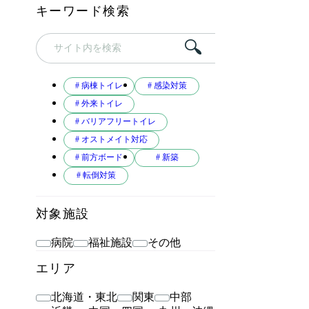
キーワード検索
# 病棟トイレ
# 感染対策
# 外来トイレ
# バリアフリートイレ
# オストメイト対応
# 前方ボード
# 新築
# 転倒対策
対象施設
病院
福祉施設
その他
エリア
北海道・東北
関東
中部