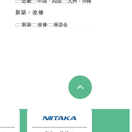
近畿
中国・四国
九州・沖縄
新築 / 改修
新築
改修
座談会