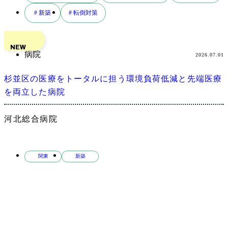
検
# 新築
# 転倒対策
索
NEW
病院
2026.07.01
杉並区の医療をトータルに担う環境負荷低減と先端医療
を両立した病院
河北総合病院
関東
新築