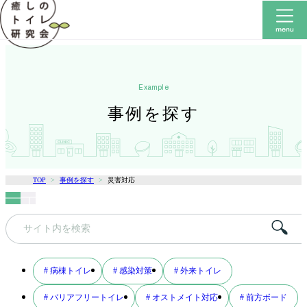
example
事例を探す
TOP
事例を探す
災害対応
キ
ー
ワ
# 病棟トイレ
# 感染対策
# 外来トイレ
ー
# バリアフリートイレ
# オストメイト対応
# 前方ボード
ド