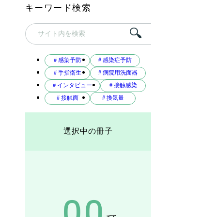
キーワード検索
# 感染予防
# 感染症予防
# 手指衛生
# 病院用洗面器
# インタビュー
# 接触感染
# 接触面
# 換気量
選択中の冊子
00