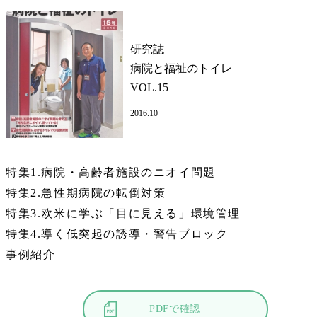
研究誌
病院と福祉のトイレ
VOL.15
2016.10
特集1.病院・高齢者施設のニオイ問題
特集2.急性期病院の転倒対策
特集3.欧米に学ぶ「目に見える」環境管理
特集4.導く低突起の誘導・警告ブロック
事例紹介
PDFで確認